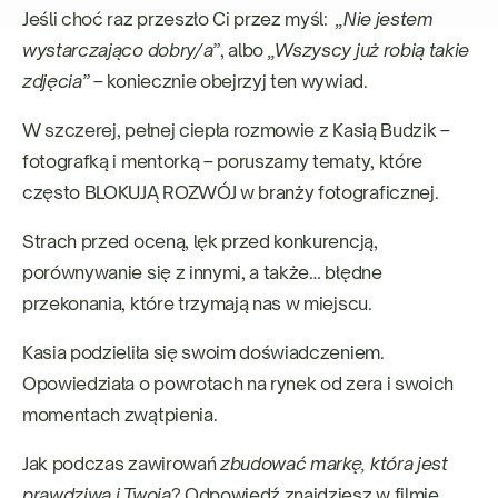
Jeśli choć raz przeszło Ci przez myśl:
„Nie jestem
wystarczająco dobry/a”
, albo
„Wszyscy już robią takie
zdjęcia”
– koniecznie obejrzyj ten wywiad.
W szczerej, pełnej ciepła rozmowie z Kasią Budzik –
fotografką i mentorką – poruszamy tematy, które
często BLOKUJĄ ROZWÓJ w branży fotograficznej.
Strach przed oceną, lęk przed konkurencją,
porównywanie się z innymi, a także… błędne
przekonania, które trzymają nas w miejscu.
Kasia podzieliła się swoim doświadczeniem.
Opowiedziała o powrotach na rynek od zera i swoich
momentach zwątpienia.
Jak podczas zawirowań
zbudować markę, która jest
prawdziwa i Twoja
? Odpowiedź znajdziesz w filmie.