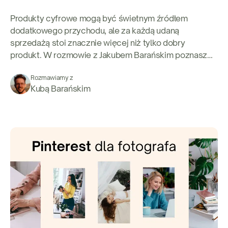
Produkty cyfrowe mogą być świetnym źródłem
dodatkowego przychodu, ale za każdą udaną
sprzedażą stoi znacznie więcej niż tylko dobry
produkt. W rozmowie z Jakubem Barańskim poznasz
kulisy sprzedaży online, dowiesz się, dlaczego
Rozmawiamy z
„dochód pasywny” to mit, i poznasz praktyczne
Kubą Barańskim
wskazówki, które pomogą Ci rozwijać własny biznes
fotograficzny.