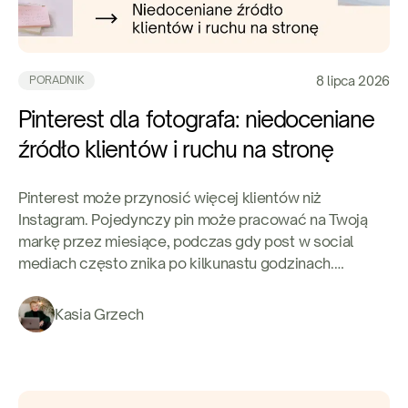
8 lipca 2026
PORADNIK
Pinterest dla fotografa: niedoceniane
źródło klientów i ruchu na stronę
Pinterest może przynosić więcej klientów niż
Instagram. Pojedynczy pin może pracować na Twoją
markę przez miesiące, podczas gdy post w social
mediach często znika po kilkunastu godzinach.
Sprawdź, jak wykorzystać Pinterest do zwiększania
ruchu na stronie, budowania widoczności i
Kasia Grzech
pozyskiwania nowych klientów fotograficznych.