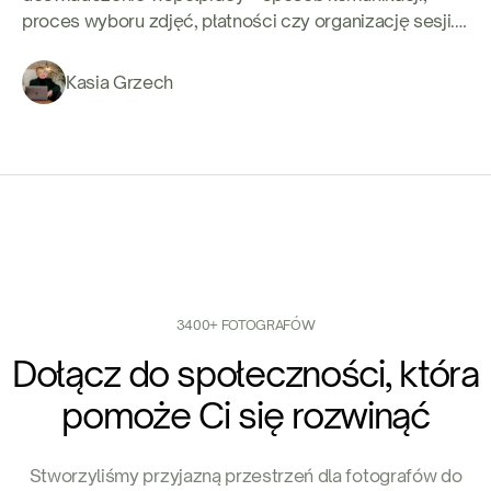
proces wyboru zdjęć, płatności czy organizację sesji.
W tym wpisie pokazujemy, jak uporządkowany
workflow wpływa na odbiór marki fotografa i dlaczego
Kasia Grzech
dobrze zaprojektowany system pracy pomaga
oszczędzać czas, energię i budować bardziej
profesjonalny wizerunek.
3400+ FOTOGRAFÓW
Dołącz do społeczności, która
pomoże Ci się rozwinąć
Stworzyliśmy przyjazną przestrzeń dla fotografów do